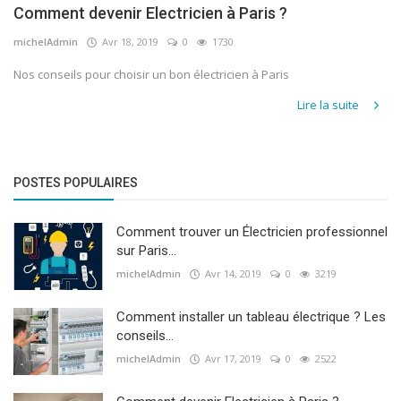
Pet
Comment devenir Electricien à Paris ?
Care
michelAdmin
Avr 18, 2019
0
1730
Stores
Nos conseils pour choisir un bon électricien à Paris
Best
Lire la suite
Australian
Casinos
S'identifier
POSTES POPULAIRES
Créer
Comment trouver un Électricien professionnel
un
sur Paris...
compte
michelAdmin
Avr 14, 2019
0
3219
Comment installer un tableau électrique ? Les
conseils...
michelAdmin
Avr 17, 2019
0
2522
French