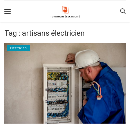
Tag : artisans électricien
Acceuil
Electricien
Contact
Electricien
MENTIONS
LÉGALES
Digital
Advertising
Sexting
Area