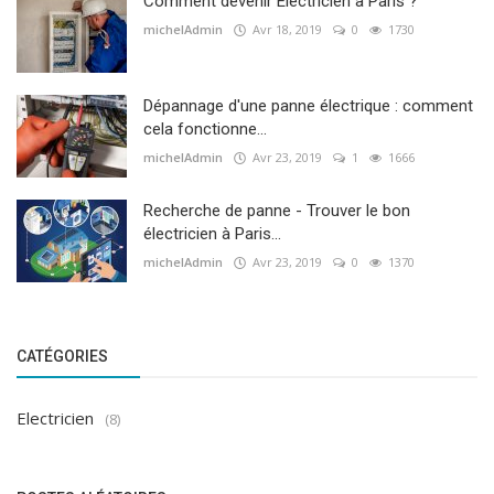
Comment devenir Electricien à Paris ?
michelAdmin
Avr 18, 2019
0
1730
Dépannage d'une panne électrique : comment
cela fonctionne...
michelAdmin
Avr 23, 2019
1
1666
Recherche de panne - Trouver le bon
électricien à Paris...
michelAdmin
Avr 23, 2019
0
1370
CATÉGORIES
Electricien
(8)