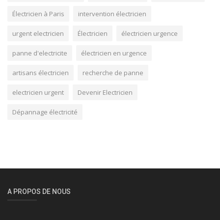
Électricien à Paris
intervention électricien
urgent electricien
Électricien
électricien urgence
panne d'electricite
électricien en urgence
artisans électricien
recherche de panne
electricien urgent
Devenir Electricien
Dépannage électricité
A PROPOS DE NOUS